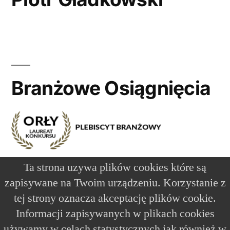
Branżowe Osiągnięcia
Ta strona uzywa plików cookies które są
zapisywane na Twoim urządzeniu. Korzystanie z
tej strony oznacza akceptację plików cookie.
DJ na wesele Kielce – Piotr Gładkowski
,
Dumnie
Informacji zapisywanych w plikach cookies
wspierane przez WordPress.
Start
O Mnie
Oferta
Aktualności
Opinie
Galeria
używamy w celach statystycznych jak również w