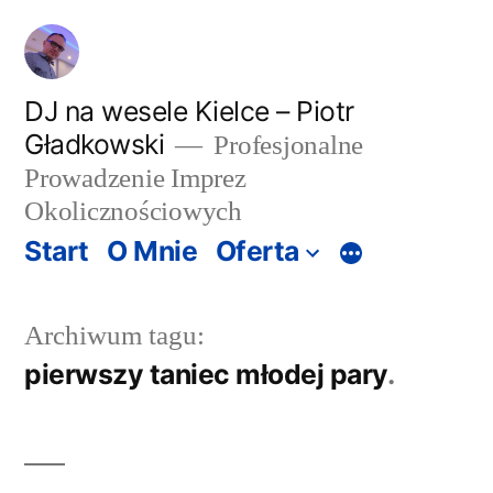
Przeskocz
do
treści
DJ na wesele Kielce – Piotr
Gładkowski
Profesjonalne
Prowadzenie Imprez
Okolicznościowych
Start
O Mnie
Oferta
Więcej
Archiwum tagu:
pierwszy taniec młodej pary