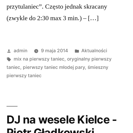
przytulaniec”. Często jednak skracany
(zwykle do 2:30 max 3 min.) – […]
Opublikowany
Opublikowano
admin
9 maja 2014
Aktualności
przez
Tagi:
w
mix na pierwszy taniec
,
oryginalny pierwszy
taniec
,
pierwszy taniec młodej pary
,
śmieszny
pierwszy taniec
DJ na wesele Kielce -
Piotr Gładkowski