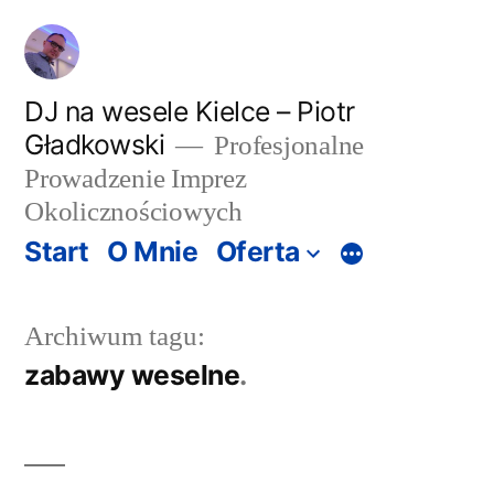
Przeskocz
do
treści
DJ na wesele Kielce – Piotr
Gładkowski
Profesjonalne
Prowadzenie Imprez
Okolicznościowych
Start
O Mnie
Oferta
Więcej
Archiwum tagu:
zabawy weselne