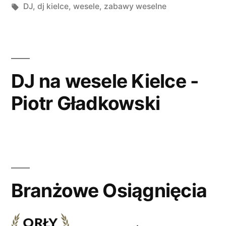
przez
Tagi:
w
DJ
,
dj kielce
,
wesele
,
zabawy weselne
DJ na wesele Kielce -
Piotr Gładkowski
Branżowe Osiągnięcia