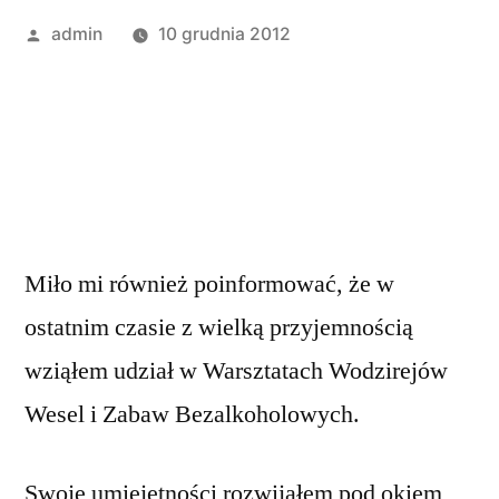
Opublikowany
admin
10 grudnia 2012
przez
Miło mi również poinformować, że w
ostatnim czasie z wielką przyjemnością
wziąłem udział w Warsztatach Wodzirejów
Wesel i Zabaw Bezalkoholowych.
Swoje umiejętności rozwijałem pod okiem