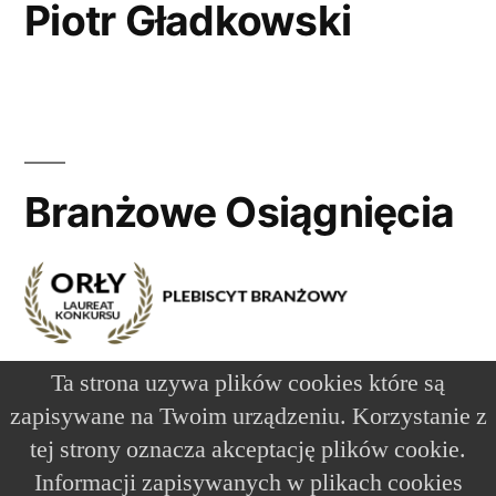
Piotr Gładkowski
Branżowe Osiągnięcia
Ta strona uzywa plików cookies które są
zapisywane na Twoim urządzeniu. Korzystanie z
tej strony oznacza akceptację plików cookie.
DJ na wesele Kielce – Piotr Gładkowski
,
Dumnie
Informacji zapisywanych w plikach cookies
wspierane przez WordPress.
Start
O Mnie