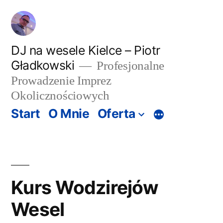
Przeskocz
do
treści
DJ na wesele Kielce – Piotr
Gładkowski
Profesjonalne
Prowadzenie Imprez
Okolicznościowych
Start
O Mnie
Oferta
Więcej
Kurs Wodzirejów
Wesel