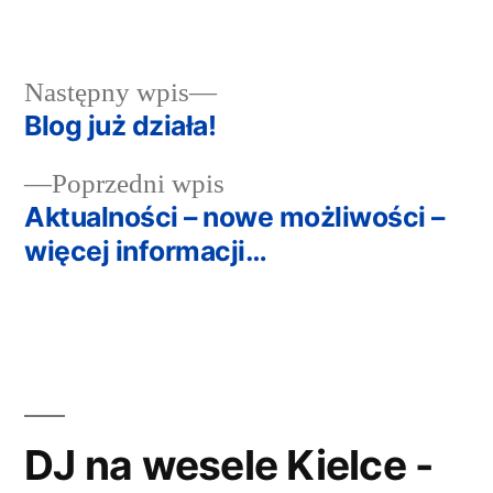
przez
w
Następny
Następny wpis
wpis:
Blog już działa!
Nawigacja
Poprzedni
Poprzedni wpis
wpisu
wpis:
Aktualności – nowe możliwości –
więcej informacji…
DJ na wesele Kielce -