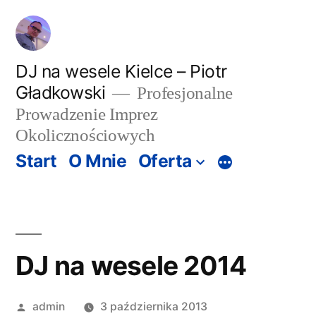
Przeskocz
do
treści
DJ na wesele Kielce – Piotr
Gładkowski
Profesjonalne
Prowadzenie Imprez
Okolicznościowych
Start
O Mnie
Oferta
Więcej
DJ na wesele 2014
Opublikowany
admin
3 października 2013