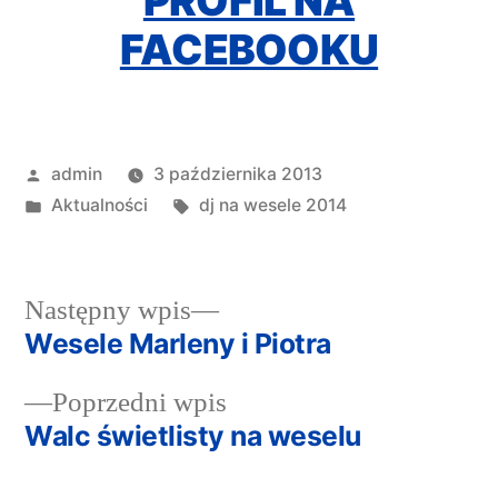
PROFIL NA
FACEBOOKU
Opublikowany
admin
3 października 2013
przez
Opublikowano
Tagi:
Aktualności
dj na wesele 2014
w
Następny
Następny wpis
wpis:
Wesele Marleny i Piotra
Nawigacja
Poprzedni
Poprzedni wpis
wpisu
wpis:
Walc świetlisty na weselu